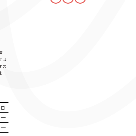
障
ずは
すの
ま